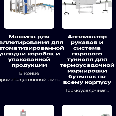
Машина для
Аппликатор
аллетирования для
рукавов и
втоматизированной
система
укладки коробок и
парового
упакованной
туннеля для
продукции
термоусадочной
маркировки
В конце
бутылок по
производственной лин...
всему корпусу
Термоусадочная...