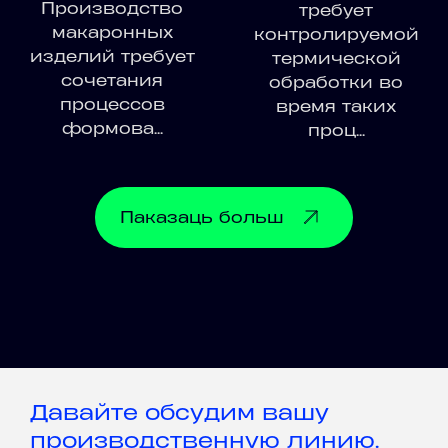
Производство
требует
макаронных
контролируемой
изделий требует
термической
сочетания
обработки во
процессов
время таких
формова...
проц...
Паказаць
больш
Давайте обсудим вашу
производственную линию.