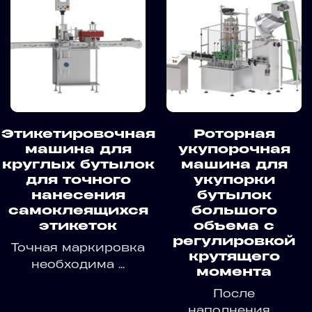
Этикетировочная
Роторная
машина для
укупорочная
круглых бутылок
машина для
для точного
укупорки
нанесения
бутылок
самоклеящихся
большого
этикеток
объема с
регулировкой
Точная маркировка
крутящего
необходима ...
момента
После
наполнения ...