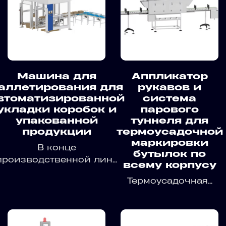
Машина для
Аппликатор
аллетирования для
рукавов и
втоматизированной
система
укладки коробок и
парового
упакованной
туннеля для
продукции
термоусадочной
маркировки
В конце
бутылок по
производственной лин...
всему корпусу
Термоусадочная...