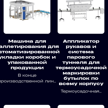
Машина для
Аппликатор
аллетирования для
рукавов и
втоматизированной
система
укладки коробок и
парового
упакованной
туннеля для
продукции
термоусадочной
маркировки
В конце
бутылок по
производственной лин...
всему корпусу
Термоусадочная...