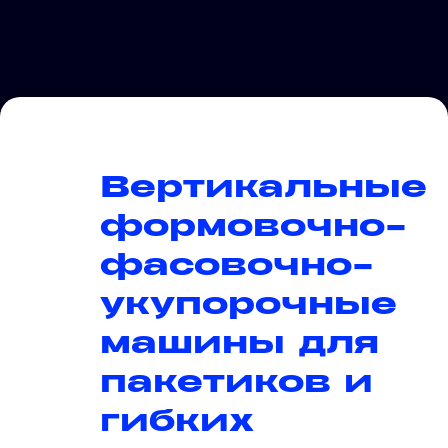
Вертикальные
формовочно-
фасовочно-
укупорочные
машины для
пакетиков и
гибких