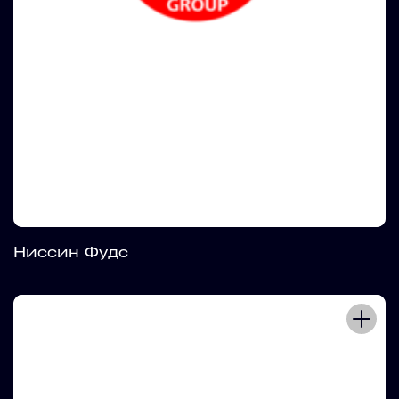
Ниссин Фудс