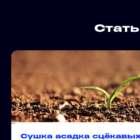
Стать
Сушка асадка сцёкавых