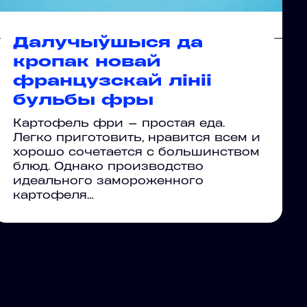
Далучыўшыся да
кропак новай
французскай лініі
бульбы фры
Картофель фри — простая еда.
Легко приготовить, нравится всем и
хорошо сочетается с большинством
блюд. Однако производство
идеального замороженного
картофеля…