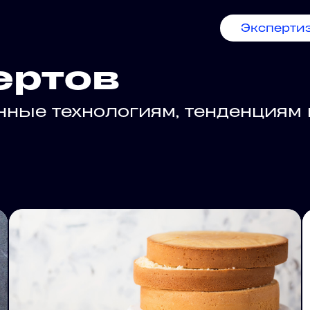
Эксперти
ертов
енные технологиям, тенденция