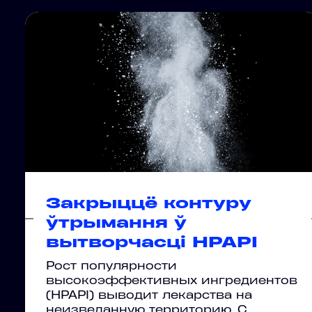
Закрыццё контуру
ўтрымання ў
вытворчасці HPAPI
Рост популярности
высокоэффективных ингредиентов
(HPAPI) выводит лекарства на
неизведанную территорию. С