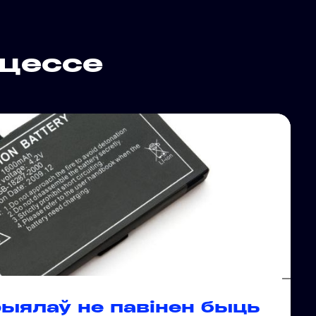
оцессе
ыялаў не павінен быць