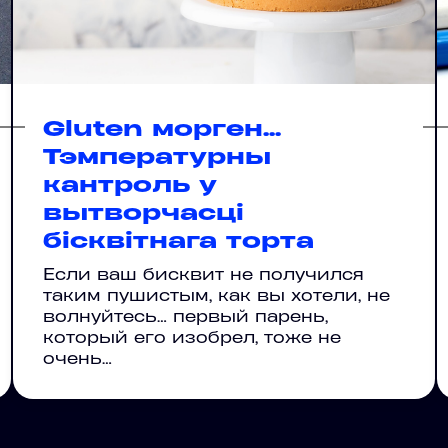
Gluten морген...
Тэмпературны
кантроль у
вытворчасці
бісквітнага торта
Если ваш бисквит не получился
таким пушистым, как вы хотели, не
волнуйтесь… первый парень,
который его изобрел, тоже не
очень…