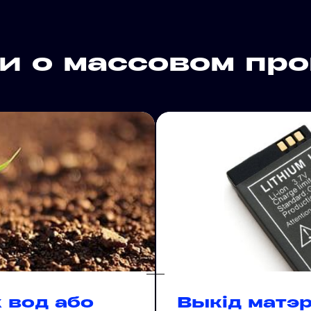
и о массовом пр
 вод або
Выкід матэр