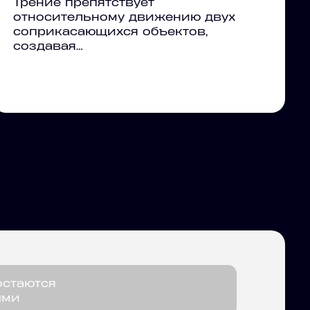
Трение препятствует
относительному движению двух
соприкасающихся объектов,
создавая…
остаются
ыми