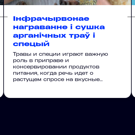
Інфрачырвонае
награванне і сушка
арганічных траў і
спецый
Травы и специи играют важную
роль в приправе и
консервировании продуктов
питания, когда речь идет о
растущем спросе на вкусные…