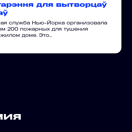
гарэння для вытворцаў
аў
ная служба Нью-Йорка организовала
ем 200 пожарных для тушения
 жилом доме. Это…
мия