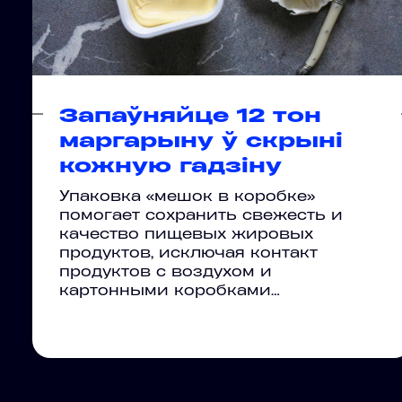
Запаўняйце 12 тон
маргарыну ў скрыні
кожную гадзіну
Упаковка «мешок в коробке»
помогает сохранить свежесть и
качество пищевых жировых
продуктов, исключая контакт
продуктов с воздухом и
картонными коробками…