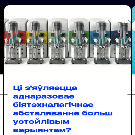
Ці з'яўляецца
аднаразовае
біятэхналагічнае
абсталяванне больш
устойлівым
варыянтам?