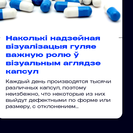
Наколькі надзейная
візуалізацыя гуляе
важную ролю ў
візуальным аглядзе
капсул
Каждый день производятся тысячи
различных капсул, поэтому
неизбежно, что некоторые из них
выйдут дефектными по форме или
размеру, с отклонением…