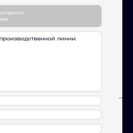
остаются
ыми