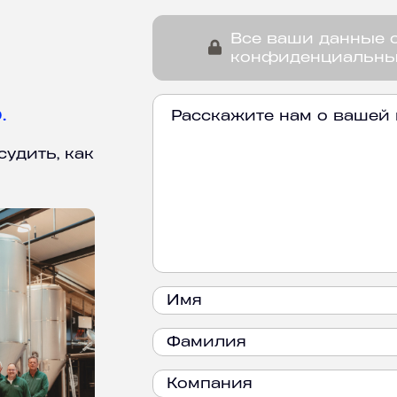
Все ваши данные 
конфиденциальн
.
удить, как