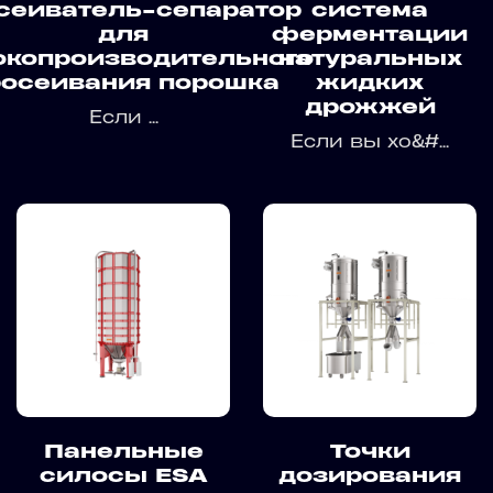
сеиватель-сепаратор
система
для
ферментации
копроизводительного
натуральных
росеивания порошка
жидких
дрожжей
Если ...
Если вы хо&#...
Панельные
Точки
силосы ESA
дозирования