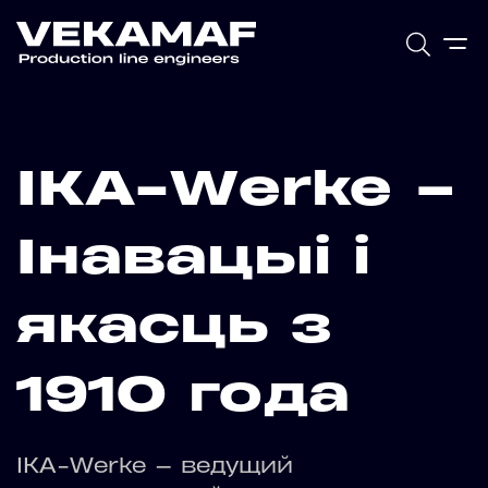
IKA-Werke –
Інавацыі і
якасць з
1910 года
IKA-Werke — ведущий