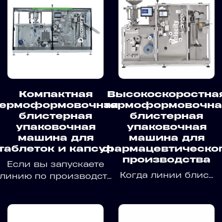
Компактная
Высокоскоростна
термоформовочная
термоформовочна
блистерная
блистерная
упаковочная
упаковочная
машина для
машина для
таблеток и капсул
фармацевтическо
производства
Если вы запускаете
Когда линии блис...
линию по производст...