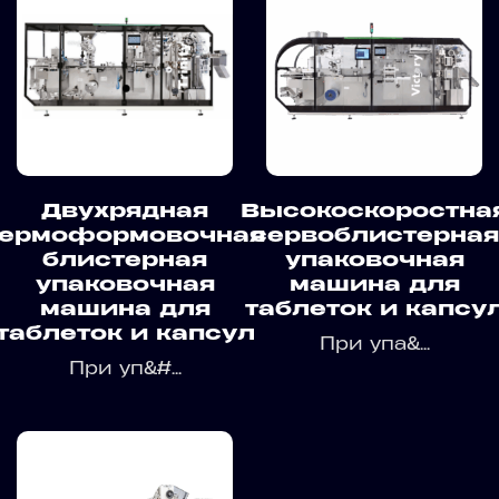
Двухрядная
Высокоскоростна
термоформовочная
сервоблистерная
блистерная
упаковочная
упаковочная
машина для
машина для
таблеток и капсу
таблеток и капсул
При упа&...
При уп&#...