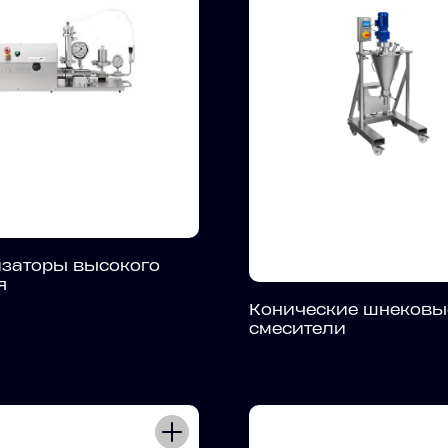
изаторы высокого
я
Конические шнековы
смесители