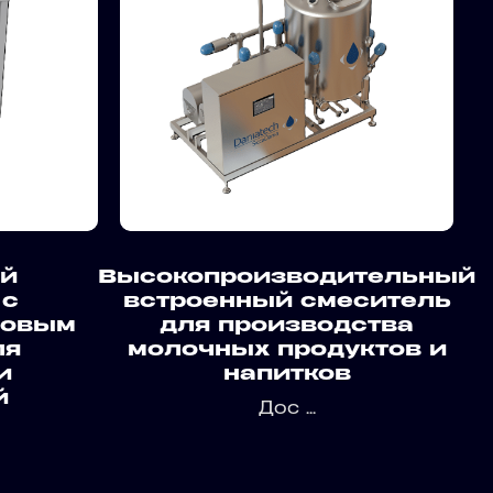
й
Высокопроизводительный
 с
встроенный смеситель
говым
для производства
ля
молочных продуктов и
и
напитков
й
Дос ...