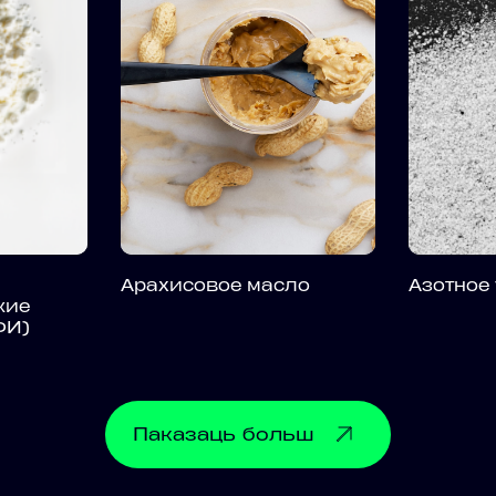
Арахисовое масло
Азотное
кие
ФИ)
Паказаць
больш