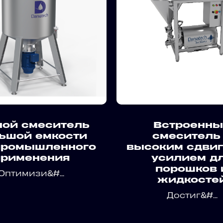
ной смеситель
Встроенны
ьшой емкости
смеситель
промышленного
высоким сдви
применения
усилием д
порошков 
Оптимизи&#...
жидкосте
Достиг&#...